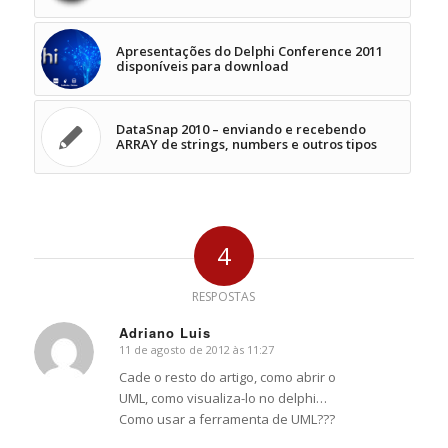
Apresentações do Delphi Conference 2011
disponíveis para download
DataSnap 2010 – enviando e recebendo
ARRAY de strings, numbers e outros tipos
4
RESPOSTAS
Adriano Luis
11 de agosto de 2012 às 11:27
says:
Cade o resto do artigo, como abrir o
UML, como visualiza-lo no delphi…
Como usar a ferramenta de UML???