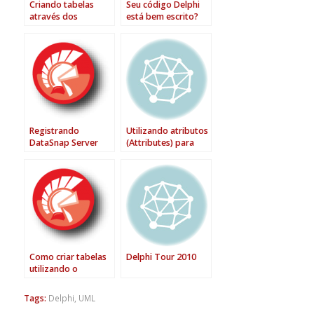
Criando tabelas
Seu código Delphi
através dos
está bem escrito?
recursos de
metadata do
dbExpress no Delphi
Registrando
Utilizando atributos
DataSnap Server
(Attributes) para
Class em tempo de
criar framework
execução no Delphi
objeto relacional em
Delphi 2010 – Parte
1
Como criar tabelas
Delphi Tour 2010
utilizando o
dbExpress
Framework
Tags:
Delphi
,
UML