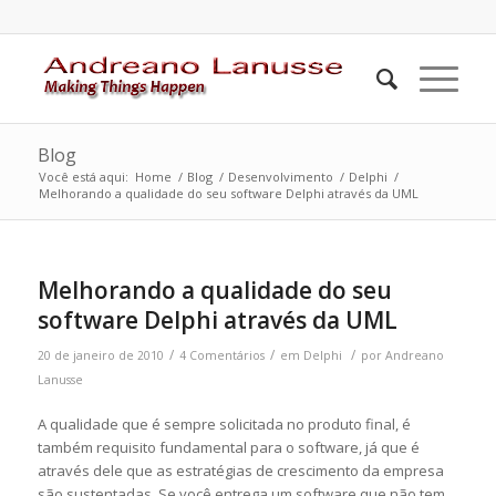
Blog
Você está aqui:
Home
/
Blog
/
Desenvolvimento
/
Delphi
/
Melhorando a qualidade do seu software Delphi através da UML
disse:
disse:
Melhorando a qualidade do seu
software Delphi através da UML
/
/
/
20 de janeiro de 2010
4 Comentários
em
Delphi
por
Andreano
Lanusse
A qualidade que é sempre solicitada no produto final, é
também requisito fundamental para o software, já que é
através dele que as estratégias de crescimento da empresa
são sustentadas. Se você entrega um software que não tem