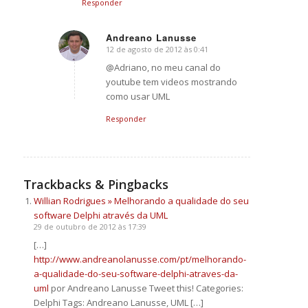
Responder
Andreano Lanusse
12 de agosto de 2012 às 0:41
says:
@Adriano, no meu canal do
youtube tem videos mostrando
como usar UML
Responder
Trackbacks & Pingbacks
Willian Rodrigues » Melhorando a qualidade do seu
software Delphi através da UML
29 de outubro de 2012 às 17:39
[…]
http://www.andreanolanusse.com/pt/melhorando-
a-qualidade-do-seu-software-delphi-atraves-da-
uml
por Andreano Lanusse Tweet this! Categories:
Delphi Tags: Andreano Lanusse, UML […]