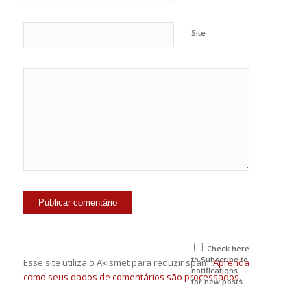
Site
Check here
to Subscribe to
Esse site utiliza o Akismet para reduzir spam.
Aprenda
notifications
como seus dados de comentários são processados
.
for new posts