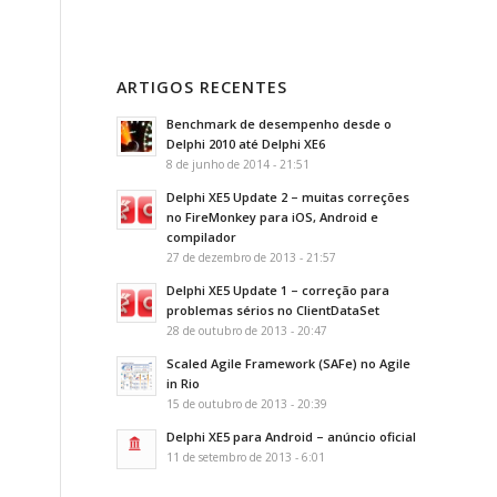
ARTIGOS RECENTES
Benchmark de desempenho desde o
Delphi 2010 até Delphi XE6
8 de junho de 2014 - 21:51
Delphi XE5 Update 2 – muitas correções
no FireMonkey para iOS, Android e
compilador
27 de dezembro de 2013 - 21:57
Delphi XE5 Update 1 – correção para
problemas sérios no ClientDataSet
28 de outubro de 2013 - 20:47
Scaled Agile Framework (SAFe) no Agile
in Rio
15 de outubro de 2013 - 20:39
Delphi XE5 para Android – anúncio oficial
11 de setembro de 2013 - 6:01