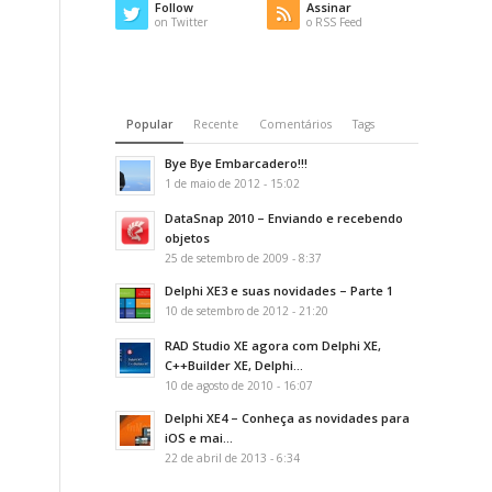
Follow
Assinar
on Twitter
o RSS Feed
Popular
Recente
Comentários
Tags
Bye Bye Embarcadero!!!
1 de maio de 2012 - 15:02
DataSnap 2010 – Enviando e recebendo
objetos
25 de setembro de 2009 - 8:37
Delphi XE3 e suas novidades – Parte 1
10 de setembro de 2012 - 21:20
RAD Studio XE agora com Delphi XE,
C++Builder XE, Delphi...
10 de agosto de 2010 - 16:07
Delphi XE4 – Conheça as novidades para
iOS e mai...
22 de abril de 2013 - 6:34