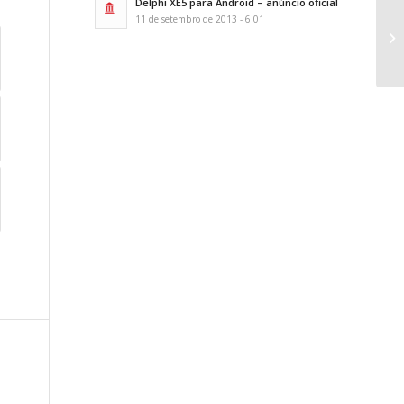
Delphi XE5 para Android – anúncio oficial
11 de setembro de 2013 - 6:01
Mi
SU