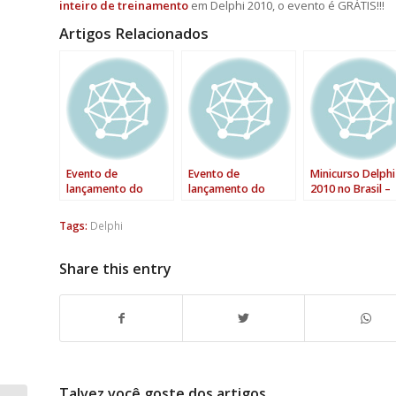
inteiro de treinamento
em Delphi 2010, o evento é GRÁTIS!!!
Artigos Relacionados
Evento de
Evento de
Minicurso Delphi
lançamento do
lançamento do
2010 no Brasil –
Delphi 2010 em
Delphi 2010 and
SUCESSO!!!
Guadalajara, México
C++Builder 2010
Tags:
Delphi
Share this entry
Talvez você goste dos artigos