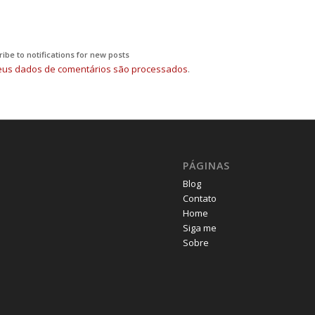
ibe to notifications for new posts
us dados de comentários são processados
.
PÁGINAS
Blog
Contato
Home
Siga me
Sobre