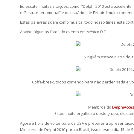
Eu escutei muitas sitações, como: “Delphi 2010 está excelente!!
e Gesture fenomenal” e os usuários de Firebird muito contentes
Estas palavras soam como música, todo nosso times está cont
Abaixo algumas fotos do evento em México D.F.
Ninguém estava distraido,
Coffe-break, todos correndo para não perder nada e volt
Membros do
DelphiAcce
Estou muito orgulhoso deste grupo, eles t
Agora é hora de voltar para os USA e preparar a apresentaçã
Minicurso de Delphi 2010 para o Brasil, isso mesmo dia 15 d