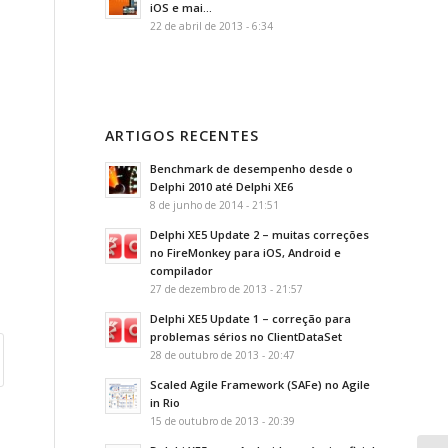
iOS e mai...
22 de abril de 2013 - 6:34
ARTIGOS RECENTES
Benchmark de desempenho desde o
Delphi 2010 até Delphi XE6
8 de junho de 2014 - 21:51
Delphi XE5 Update 2 – muitas correções
no FireMonkey para iOS, Android e
compilador
27 de dezembro de 2013 - 21:57
Delphi XE5 Update 1 – correção para
problemas sérios no ClientDataSet
28 de outubro de 2013 - 20:47
Scaled Agile Framework (SAFe) no Agile
in Rio
15 de outubro de 2013 - 20:39