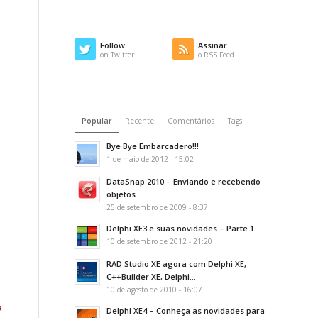
h
Follow
Assinar
on Twitter
o RSS Feed
Popular
Recente
Comentários
Tags
Bye Bye Embarcadero!!!
1 de maio de 2012 - 15:02
DataSnap 2010 – Enviando e recebendo
objetos
25 de setembro de 2009 - 8:37
Delphi XE3 e suas novidades – Parte 1
10 de setembro de 2012 - 21:20
RAD Studio XE agora com Delphi XE,
C++Builder XE, Delphi...
10 de agosto de 2010 - 16:07
a
Delphi XE4 – Conheça as novidades para