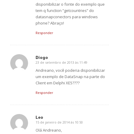
disponibilizar o fonte do exemplo que
tem q function “getcountries” do
datasnapconectors para windows
phone? Abraço!
Responder
Diogo
23 de setembro de 2013 às 11:49
says:
Andreano, você poderia disponibilizar
um exemplo de DataSnap na parte do
Client em Delphi XE5????
Responder
Leo
15 de janeiro de 2014 às 10:50
says:
Olá Andreano,