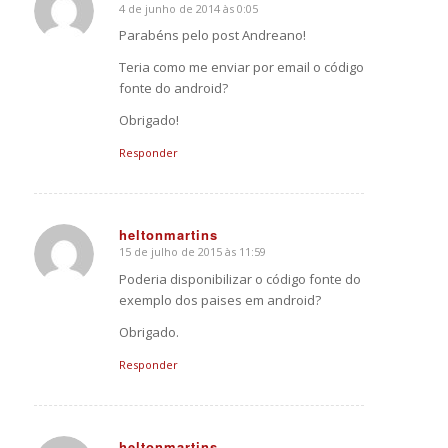
4 de junho de 2014 às 0:05
says:
Parabéns pelo post Andreano!
Teria como me enviar por email o código
fonte do android?
Obrigado!
Responder
heltonmartins
15 de julho de 2015 às 11:59
says:
Poderia disponibilizar o código fonte do
exemplo dos paises em android?
Obrigado.
Responder
heltonmartins