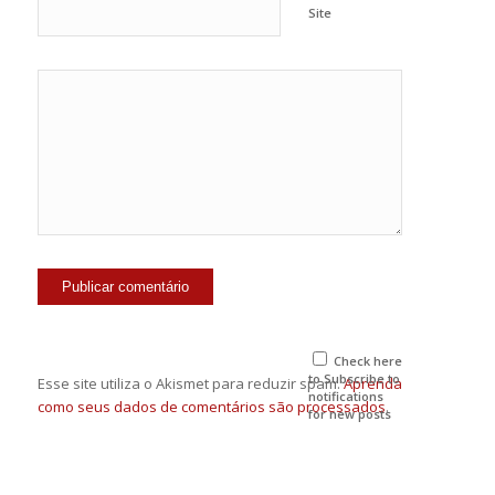
Site
Check here
to Subscribe to
Esse site utiliza o Akismet para reduzir spam.
Aprenda
notifications
como seus dados de comentários são processados
.
for new posts