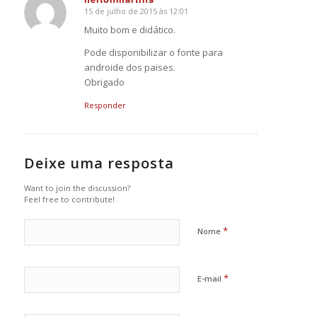
15 de julho de 2015 às 12:01
says:
Muito bom e didático.
Pode disponibilizar o fonte para
androide dos paises.
Obrigado
Responder
Deixe uma resposta
Want to join the discussion?
Feel free to contribute!
*
Nome
*
E-mail