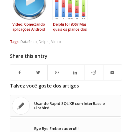
Vídeo: Conectando
Delphi for iOS? Mas
aplicações Android
quais os planos dos
com DataSnap
desenvolvedores
Server no Delphi
Delphi para
Tags:
DataSnap
,
Delphi
,
Vídeo
Conference 2010
mobile/tablet?
Brasil
Share this entry
Talvez você goste dos artigos
Usando Rapid SQL XE com InterBase e
Firebird
Bye Bye Embarcadero!!!