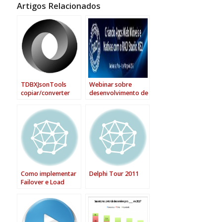
Artigos Relacionados
TDBXJsonTools
Webinar sobre
copiar/converter
desenvolvimento de
dados entre
aplicações mobile
TDataSet –
TJSONObject –
DBXReader
Como implementar
Delphi Tour 2011
Failover e Load
Balance no
DataSnap 2010