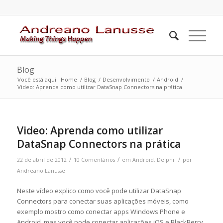
Blog
Você está aqui:
Home
/
Blog
/
Desenvolvimento
/
Android
/
Video: Aprenda como utilizar DataSnap Connectors na prática
Video: Aprenda como utilizar
DataSnap Connectors na prática
/
/
/
22 de abril de 2012
10 Comentários
em
Android
,
Delphi
por
Andreano Lanusse
Neste vídeo explico como você pode utilizar DataSnap
Connectors para conectar suas aplicações móveis, como
exemplo mostro como conectar apps Windows Phone e
Android, mas você pode conectar aplicações iOS e BlackBerry