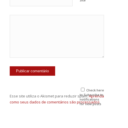
Site
Check here
to Subscribe to
Esse site utiliza o Akismet para reduzir spam.
Aprenda
notifications
como seus dados de comentários são processados
.
for new posts