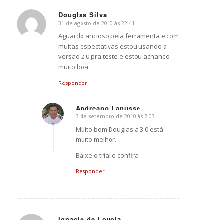
Douglas Silva
31 de agosto de 2010 às 22:41
says:
Aguardo ancioso pela ferramenta e com
muitas espectativas estou usando a
versão 2.0 pra teste e estou achando
muito boa…
Responder
Andreano Lanusse
3 de setembro de 2010 às 7:03
says:
Muito bom Douglas a 3.0 está
muito melhor.
Baixe o trial e confira.
Responder
Ignacio de Loyola