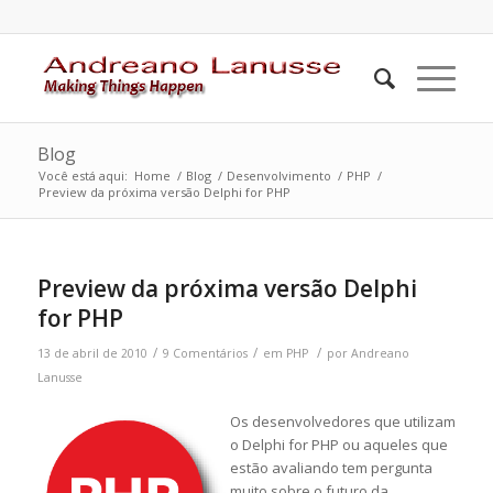
Blog
Você está aqui:
Home
/
Blog
/
Desenvolvimento
/
PHP
/
Preview da próxima versão Delphi for PHP
disse:
Preview da próxima versão Delphi
for PHP
/
/
/
13 de abril de 2010
9 Comentários
em
PHP
por
Andreano
Lanusse
Os desenvolvedores que utilizam
o Delphi for PHP ou aqueles que
estão avaliando tem pergunta
muito sobre o futuro da