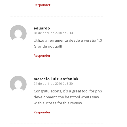
Responder
eduardo
18 de abril de 2010 às 0:14
says:
Utilizo a ferramenta desde a versão 1.0.
Grande noticia!!!
Responder
marcelo luiz stefaniak
24 de abril de 2010 às 8:30
says:
Congratulations, it´s a great tool for php
development. the best tool what i saw. i
wish success for this review.
Responder