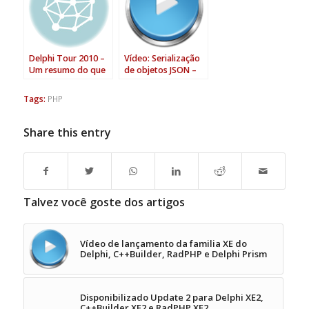
Delphi Tour 2010 –
Vídeo: Serialização
Um resumo do que
de objetos JSON –
será o evento
Delphi Conference
2010 Brasil
Tags:
PHP
Share this entry
Talvez você goste dos artigos
Vídeo de lançamento da familia XE do
Delphi, C++Builder, RadPHP e Delphi Prism
Disponibilizado Update 2 para Delphi XE2,
C++Builder XE2 e RadPHP XE2