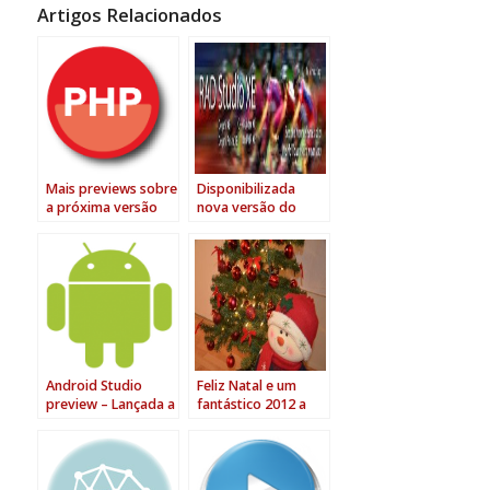
Artigos Relacionados
Mais previews sobre
Disponibilizada
a próxima versão
nova versão do
do Delphi for PHP
Delphi XE,
C++Builder XE,
Delphi Prism XE e
RadPHP XE
Android Studio
Feliz Natal e um
preview – Lançada a
fantástico 2012 a
nova IDE da Google
todos