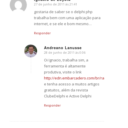
27 de junho de 2011 às 21:41
says:
gostaria de saber se o delphi php
trabalha bem com uma aplicação para
internet, e se ele e bom mesmo…
Responder
Andreano Lanusse
28 de junho de 2011 às 0:06
says:
Oi Ignacio, trabalha sim, a
ferramenta é altamente
produtiva, visite o link
http://edn.embarcadero.com/br/radphp
e tenha acesso a muitos artigos
gratuitos, além da revista
ClubeDelphi e Active Delphi
Responder