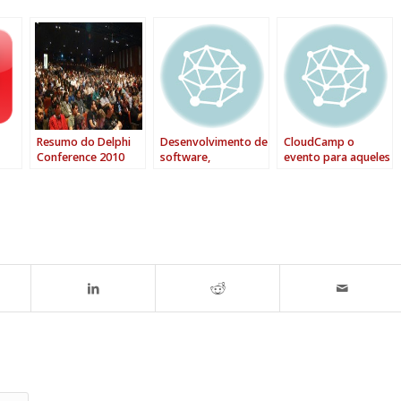
–
Resumo do Delphi
Desenvolvimento de
CloudCamp o
Conference 2010
software,
evento para aqueles
Y
Brasil
tecnologias e outros
que estão iniciando
assuntos #7
em Cloud (“nuvens”)