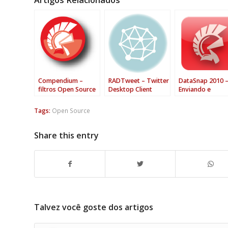
Artigos Relacionados
Compendium –
RADTweet – Twitter
DataSnap 2010 
filtros Open Source
Desktop Client
Enviando e
para DataSnap 2010
desenvolvindo em
recebendo ARRA
Delphi
de objetos
Tags:
Open Source
Share this entry
Talvez você goste dos artigos