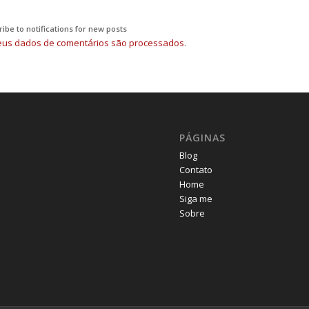
ibe to notifications for new posts
us dados de comentários são processados
.
PÁGINAS
Blog
Contato
Home
Siga me
Sobre