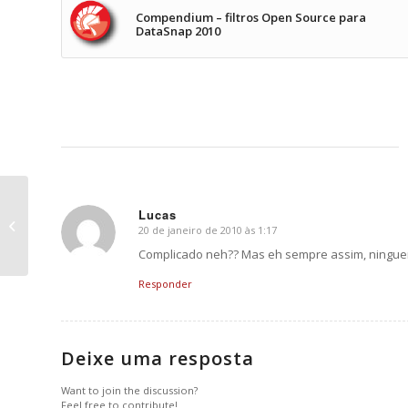
Compendium – filtros Open Source para
DataSnap 2010
Lucas
Como implementar Failover e Load
20 de janeiro de 2010 às 1:17
Balance no DataSnap 2010
says:
Complicado neh?? Mas eh sempre assim, ningue
Responder
Deixe uma resposta
Want to join the discussion?
Feel free to contribute!