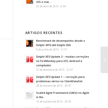
iOS e mai...
22 de abril de 2013 - 6:34
ARTIGOS RECENTES
Benchmark de desempenho desde o
Delphi 2010 até Delphi XE6
8 de junho de 2014 - 21:51
Delphi XE5 Update 2 – muitas correções
Li
no FireMonkey para iOS, Android e
Re
compilador
27 de dezembro de 2013 - 21:57
Delphi XE5 Update 1 – correção para
problemas sérios no ClientDataSet
28 de outubro de 2013 - 20:47
Scaled Agile Framework (SAFe) no Agile
in Rio
15 de outubro de 2013 - 20:39