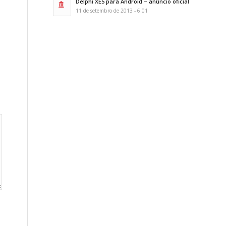
Delphi XE5 para Android – anúncio oficial
11 de setembro de 2013 - 6:01