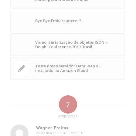
Bye Bye Embarcadero!!!
Vídeo: Serialização de objetos JSON –
Delphi Conference 2010 Brasil
Teste nosso servidor DataSnap XE
instalado no Amazon Cloud
7
RESPOSTAS
Wagner Freitas
25 de março de 2011 às 21:30
says: