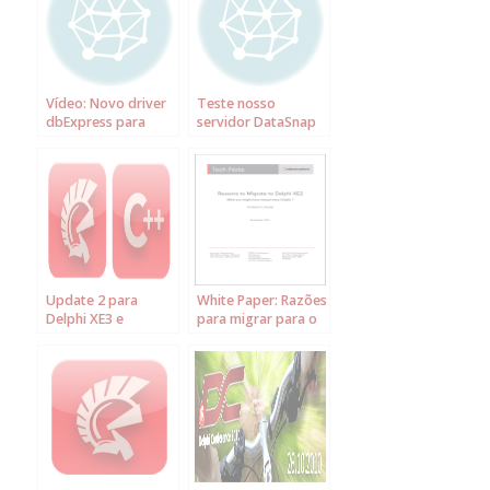
Vídeo: Novo driver
Teste nosso
dbExpress para
servidor DataSnap
Firebird no Delphi
XE instalado no
2010 e C++Builder
Amazon Cloud
2010
Update 2 para
White Paper: Razões
Delphi XE3 e
para migrar para o
C++Builder XE3
Delphi XE2 | O que
você pode ter
perdido desde o
Delphi 7