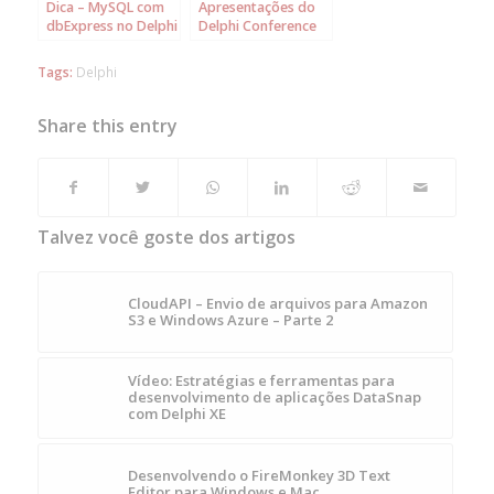
Dica – MySQL com
Apresentações do
dbExpress no Delphi
Delphi Conference
2010/XE – evitando
2010 disponível
problemas
para download
Tags:
Delphi
Share this entry
Talvez você goste dos artigos
CloudAPI – Envio de arquivos para Amazon
S3 e Windows Azure – Parte 2
Vídeo: Estratégias e ferramentas para
desenvolvimento de aplicações DataSnap
com Delphi XE
Desenvolvendo o FireMonkey 3D Text
Editor para Windows e Mac