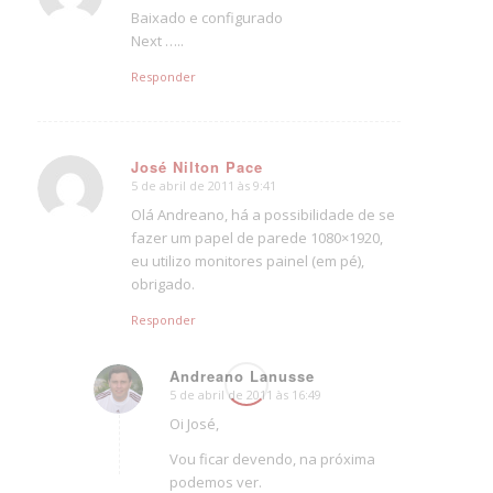
Baixado e configurado
Next …..
Responder
José Nilton Pace
5 de abril de 2011 às 9:41
says:
Olá Andreano, há a possibilidade de se
fazer um papel de parede 1080×1920,
eu utilizo monitores painel (em pé),
obrigado.
Responder
Andreano Lanusse
5 de abril de 2011 às 16:49
says:
Oi José,
Vou ficar devendo, na próxima
podemos ver.