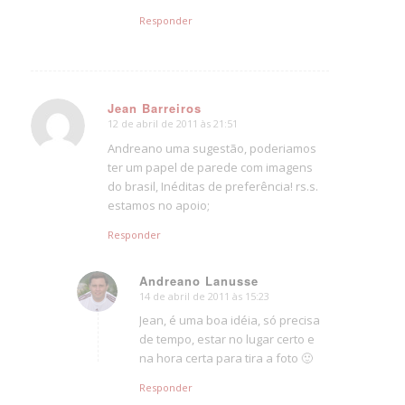
Responder
Jean Barreiros
12 de abril de 2011 às 21:51
says:
Andreano uma sugestão, poderiamos
ter um papel de parede com imagens
do brasil, Inéditas de preferência! rs.s.
estamos no apoio;
Responder
Andreano Lanusse
14 de abril de 2011 às 15:23
says:
Jean, é uma boa idéia, só precisa
de tempo, estar no lugar certo e
na hora certa para tira a foto 🙂
Responder