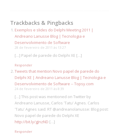
Trackbacks & Pingbacks
Exemplos e slides do Delphi Meeting 2011 |
Andreano Lanusse Blog | Tecnologia e
Desenvolvimento de Software
28 de fevereiro de 2011 às 13:27
[…] Papel de parede do Delphi XE […]
Responder
Tweets that mention Novo papel de parede do
Delphi XE | Andreano Lanusse Blog | Tecnologia e
Desenvolvimento de Software -- Topsy.com
24 de fevereiro de 2011 às 8:39
[…] This post was mentioned on Twitter by
Andreano Lanusse, Carlos 'Tatu' Agnes. Carlos
'Tatu' Agnes said: RT @andreanolanusse: Blog post:
Novo papel de parede do Delphi XE
http://bit.ly/gJnzND
[…]
Responder