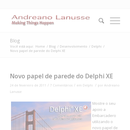
Blog
Você está aqui:
Home
/
Blog
/
Desenvolvimento
/
Delphi
/
Novo papel de parede do Delphi XE
disse:
disse:
Novo papel de parede do Delphi XE
/
/
/
24 de fevereiro de 2011
7 Comentários
em
Delphi
por
Andreano
Lanusse
Mostre o seu
apoio a
Embarcadero
utilizando o
novo papel de