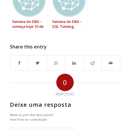
Semana do DBA –
Semana do DBA –
começa hoje 10 de
SQL Tunning,
março – divulgue no
disponibilidade e
Twitter
eficiência de banco
#SemanadoDBA
de dados 24×7
Share this entry
0
RESPOSTAS
Deixe uma resposta
Want to join the discussion?
Feel free to contribute!