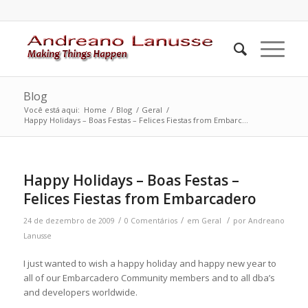
Blog
Você está aqui:
Home
/
Blog
/
Geral
/
Happy Holidays – Boas Festas – Felices Fiestas from Embarc...
Happy Holidays – Boas Festas –
Felices Fiestas from Embarcadero
/
/
/
24 de dezembro de 2009
0 Comentários
em
Geral
por
Andreano
Lanusse
I just wanted to wish a happy holiday and happy new year to
all of our
Embarcadero Community members and to all dba’s
and developers worldwide.