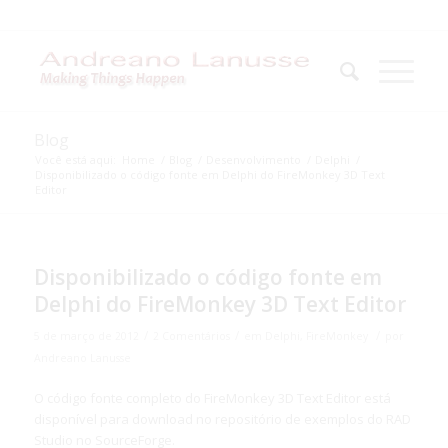
Blog
Você está aqui:
Home
/
Blog
/
Desenvolvimento
/
Delphi
/
Disponibilizado o código fonte em Delphi do FireMonkey 3D Text
Editor
Disponibilizado o código fonte em
Delphi do FireMonkey 3D Text Editor
/
/
/
5 de março de 2012
2 Comentários
em
Delphi
,
FireMonkey
por
Andreano Lanusse
O código fonte completo do FireMonkey 3D Text Editor está
disponível para download no repositório de exemplos do RAD
Studio no SourceForge.