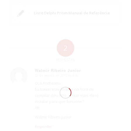
Livro Delphi Prism Manual de Referência
2
RESPOSTAS
Walmir Ribeiro Junior
23 de agosto de 2012 às 4:48
says:
OLá Andreano..
Eu baixei este fonte e na hora de
compilar deu erro.. o que mais devo
instalar para que funcione?
Att
Walmir Ribeiro Junior
Responder