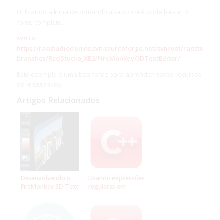
Utilizando a linha de comando abaixo você pode baixar o
fonte completo.
svn co
https://radstudiodemos.svn.sourceforge.net/svnroot/radstudio
branches/RadStudio_XE2/FireMonkey/3DTextEditor/
Este exemplo é uma boa fonte para aprender novos recursos
do FireMonkey.
Artigos Relacionados
Desenvolvendo o
Usando expressões
FireMonkey 3D Text
regulares em
Editor para
aplicações
Windows e Mac
FireMonkey com
C++Builder