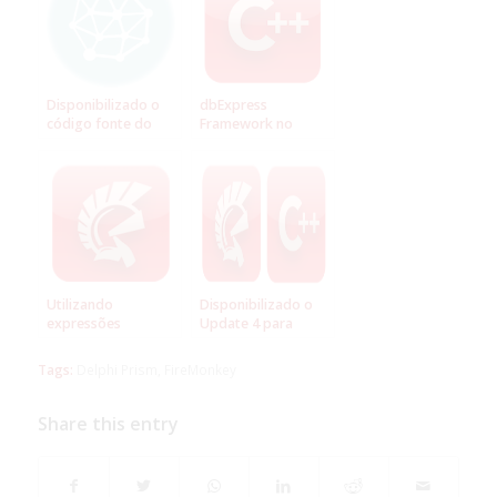
Disponibilizado o
dbExpress
código fonte do
Framework no
PocketStudio
Windows e Mac com
C++Builder e
FireMonkey
Utilizando
Disponibilizado o
expressões
Update 4 para
regulares para
Delphi XE2 e
validar endereço IP
C++Builder XE2
Tags:
Delphi Prism
,
FireMonkey
no Delphi XE
Share this entry