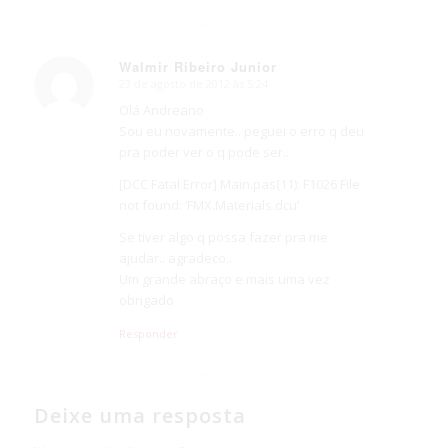
Walmir Ribeiro Junior
23 de agosto de 2012 às 5:24
says:
Olá Andreano
Sou eu novamente.. peguei o erro q deu
pra poder ver o q pode ser..
[DCC Fatal Error] Main.pas(11): F1026 File
not found: ‘FMX.Materials.dcu’
Se tiver algo q possa fazer pra me
ajudar.. agradeco..
Um grande abraço e mais uma vez
obrigado
Responder
Deixe uma resposta