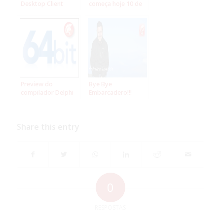
Desktop Client
começa hoje 10 de
desenvolvindo em
março – divulgue no
Delphi
Twitter
#SemanadoDBA
Preview do
Bye Bye
compilador Delphi
Embarcadero!!!
para 64-bit e
inscrições para o
beta
Share this entry
0
RESPOSTAS