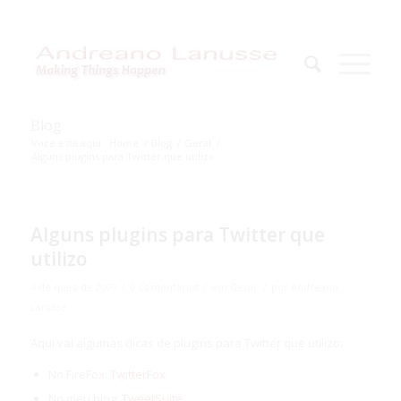
Blog
Você está aqui:
Home
/
Blog
/
Geral
/
Alguns plugins para Twitter que utilizo
Alguns plugins para Twitter que
utilizo
/
/
/
4 de maio de 2009
0 Comentários
em
Geral
por
Andreano
Lanusse
Aqui vai algumas dicas de plugins para Twitter que utilizo:
No FireFox:
TwitterFox
No meu blog:
TweetSuite